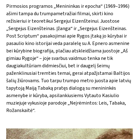
Pirmosios programos „Menininkas ir epocha“ (1969–1996)
ašimi tampa du trumpametražiai filmai, skirti kino
režisieriui ir teoretikui Sergejui Eizenšteinui. Juostose
„Sergejus Eizenšteinas. Įžanga“ ir „Sergejus Eizenšteinas.
Post Scriptum“ pasakojimai apie Rygos įtaką jo kūrybai ir
pasaulio kino istorijai veda paralelę su A. Epnero asmenine
bei kūrybine biografija, plačiau atskleidžiama juostoje „Aš
gimiau Rygoje“ – joje svarbus vaidmuo tenka ne tik
daugiakultūriam didmiesčiui, bet ir daugelį šeimų
paženklinusiai tremties temai, gerai atpažįstamai Baltijos
šalių žiūrovams. Tuo tarpu trumpo metro juosta apie latvių
tapytoją Maiją Tabaką pratęs dialogą su menininkės
asmenybe ir kūryba, apsilankiusiems Vytauto Kasiulio
muziejuje vykusioje parodoje „Neįrėmintos: Leis, Tabaka,
Rožanskaitė“.