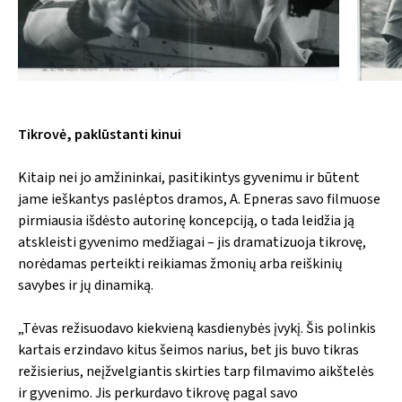
Tikrovė, paklūstanti kinui
Kitaip nei jo amžininkai, pasitikintys gyvenimu ir būtent
jame ieškantys paslėptos dramos, A. Epneras savo filmuose
pirmiausia išdėsto autorinę koncepciją, o tada leidžia ją
atskleisti gyvenimo medžiagai – jis dramatizuoja tikrovę,
norėdamas perteikti reikiamas žmonių arba reiškinių
savybes ir jų dinamiką.
„Tėvas režisuodavo kiekvieną kasdienybės įvykį. Šis polinkis
kartais erzindavo kitus šeimos narius, bet jis buvo tikras
režisierius, neįžvelgiantis skirties tarp filmavimo aikštelės
ir gyvenimo. Jis perkurdavo tikrovę pagal savo