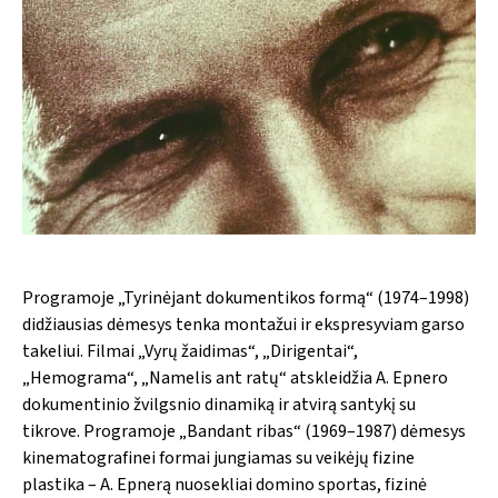
Programoje „Tyrinėjant dokumentikos formą“ (1974–1998)
didžiausias dėmesys tenka montažui ir ekspresyviam garso
takeliui. Filmai „Vyrų žaidimas“, „Dirigentai“,
„Hemograma“, „Namelis ant ratų“ atskleidžia A. Epnero
dokumentinio žvilgsnio dinamiką ir atvirą santykį su
tikrove. Programoje „Bandant ribas“ (1969–1987) dėmesys
kinematografinei formai jungiamas su veikėjų fizine
plastika – A. Epnerą nuosekliai domino sportas, fizinė