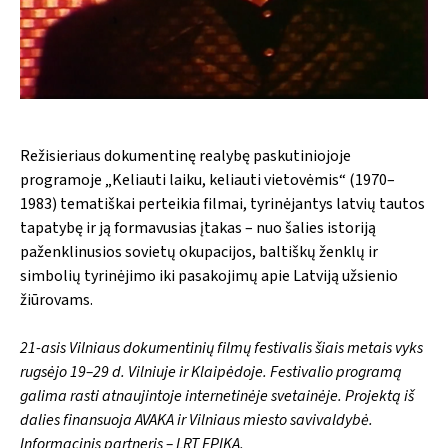
Režisieriaus dokumentinę realybę paskutiniojoje
programoje „Keliauti laiku, keliauti vietovėmis“ (1970–
1983) tematiškai perteikia filmai, tyrinėjantys latvių tautos
tapatybę ir ją formavusias įtakas – nuo šalies istoriją
paženklinusios sovietų okupacijos, baltiškų ženklų ir
simbolių tyrinėjimo iki pasakojimų apie Latviją užsienio
žiūrovams.
21-asis Vilniaus dokumentinių filmų festivalis šiais metais vyks
rugsėjo 19–29 d. Vilniuje ir Klaipėdoje. Festivalio programą
galima rasti atnaujintoje internetinėje svetainėje. Projektą iš
dalies finansuoja AVAKA ir Vilniaus miesto savivaldybė.
Informacinis partneris – LRT EPIKA.