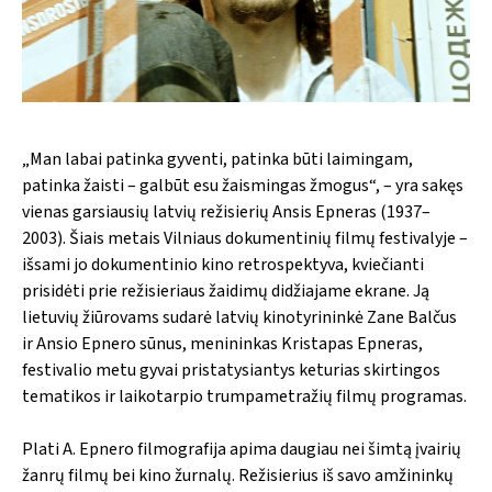
„Man labai patinka gyventi, patinka būti laimingam,
patinka žaisti – galbūt esu žaismingas žmogus“, – yra sakęs
vienas garsiausių latvių režisierių Ansis Epneras (1937–
2003). Šiais metais Vilniaus dokumentinių filmų festivalyje –
išsami jo dokumentinio kino retrospektyva, kviečianti
prisidėti prie režisieriaus žaidimų didžiajame ekrane. Ją
lietuvių žiūrovams sudarė latvių kinotyrininkė Zane Balčus
ir Ansio Epnero sūnus, menininkas Kristapas Epneras,
festivalio metu gyvai pristatysiantys keturias skirtingos
tematikos ir laikotarpio trumpametražių filmų programas.
Plati A. Epnero filmografija apima daugiau nei šimtą įvairių
žanrų filmų bei kino žurnalų. Režisierius iš savo amžininkų