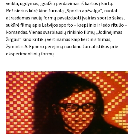
veikla, ugdymas, įgūdžių perdavimas iš kartos į kartą.
Režisierius kūrė kino žurnalą „Sporto apžvalga“, nuolat
atrasdamas naujų formų pavaizduoti įvairias sporto šakas,
sukūrė filmų apie Latvijos sporto – krepšinio ir ledo ritulio –
komandas. Vienas svarbiausių rinkinio filmų „Jodinėjimas
žirgais“ kino kritikų vertinamas kaip kertinis filmas,
žymintis A. Epnero perėjimą nuo kino žurnalistikos prie
eksperimentinių formų.