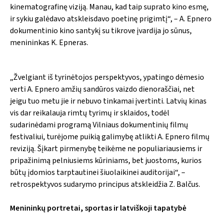
kinematografinę viziją. Manau, kad taip suprato kino esmę,
ir sykiu galėdavo atskleisdavo poetinę prigimtį“, – A. Epnero
dokumentinio kino santykį su tikrove įvardija jo sūnus,
menininkas K. Epneras.
„Žvelgiant iš tyrinėtojos perspektyvos, ypatingo dėmesio
verti A. Epnero amžių sandūros vaizdo dienoraščiai, net
jeigu tuo metu jie ir nebuvo tinkamai įvertinti. Latvių kinas
vis dar reikalauja rimtų tyrimų ir sklaidos, todėl
sudarinėdami programą Vilniaus dokumentinių filmų
festivaliui, turėjome puikią galimybę atlikti A. Epnero filmų
reviziją. Šįkart pirmenybę teikėme ne populiariausiems ir
pripažinimą pelniusiems kūriniams, bet juostoms, kurios
būtų įdomios tarptautinei šiuolaikinei auditorijai“, –
retrospektyvos sudarymo principus atskleidžia Z. Balčus.
Menininkų portretai, sportas ir latviškoji tapatybė